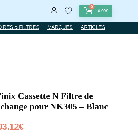
0
0.00
€
IRES & FILTRES
MARQUES
ARTICLES
inix Cassette N Filtre de
echange pour NK305 – Blanc
03.12
€