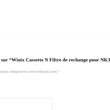
is sur “Winix Cassette N Filtre de rechange pour NK
amps obligatoires sont indiqués avec
*