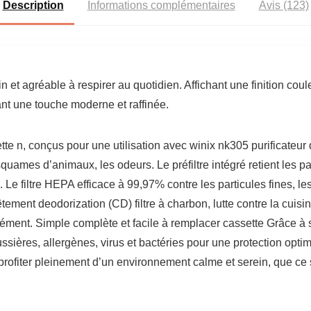
Description
Informations complémentaires
Avis (123)
in et agréable à respirer au quotidien. Affichant une finition coul
tant une touche moderne et raffinée.
te n, conçus pour une utilisation avec winix nk305 purificateur d
squames d’animaux, les odeurs. Le préfiltre intégré retient les p
Le filtre HEPA efficace à 99,97% contre les particules fines, l
êtement deodorization (CD) filtre à charbon, lutte contre la cuisin
tanément. Simple complète et facile à remplacer cassette Grâce à
ussières, allergènes, virus et bactéries pour une protection opt
profiter pleinement d’un environnement calme et serein, que ce s