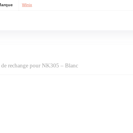
Marque
Winix
re de rechange pour NK305 – Blanc