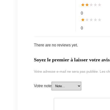
★
★
★
★
★
0
★
★
★
★
★
0
There are no reviews yet.
Soyez le premier à laisser votre av
Votre adresse e-mail ne sera pas publiée.
Les ch
Votre note