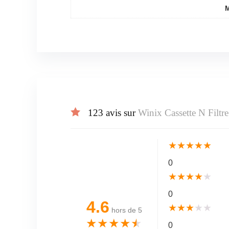
123 avis sur
Winix Cassette N Filt
★
★
★
★
★
0
★
★
★
★
★
0
4.6
★
★
★
★
★
hors de 5
★
★
★
★
★
0