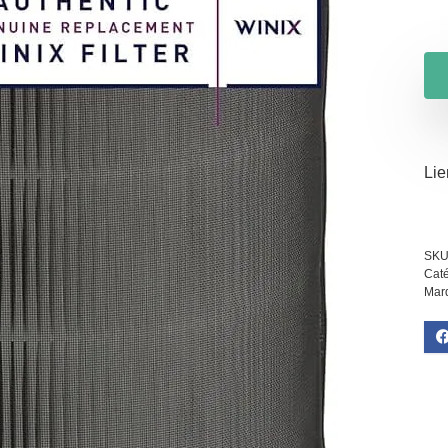
Lien
SKU
Caté
Mar