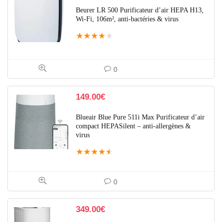
Beurer LR 500 Purificateur d’air HEPA H13,
Wi-Fi, 106m², anti-bactéries & virus
★
★
★
★
★
0
149.00
€
Blueair Blue Pure 511i Max Purificateur d’air
compact HEPASilent – anti-allergènes &
virus
★
★
★
★
★
0
349.00
€