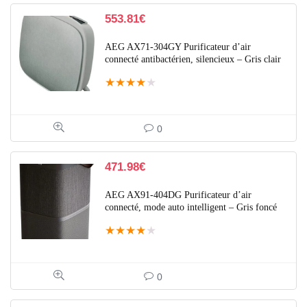
553.81
€
AEG AX71-304GY Purificateur d’air
connecté antibactérien, silencieux – Gris clair
★
★
★
★
★
0
471.98
€
AEG AX91-404DG Purificateur d’air
connecté, mode auto intelligent – Gris foncé
★
★
★
★
★
0