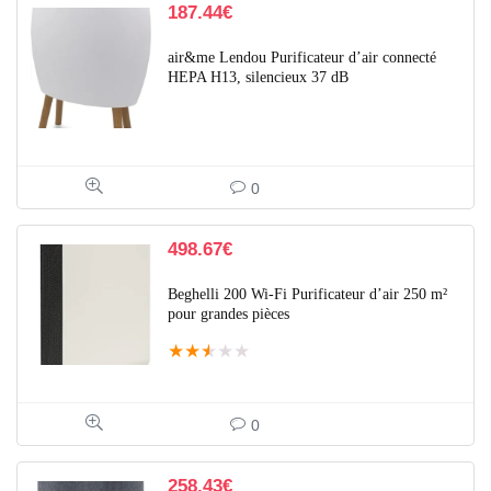
187.44
€
air&me Lendou Purificateur d’air connecté
HEPA H13, silencieux 37 dB
0
498.67
€
Beghelli 200 Wi-Fi Purificateur d’air 250 m²
pour grandes pièces
★
★
★
★
★
0
258.43
€