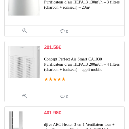
Purificateur d’air HEPA13 130m³/h – 3 filtres
(charbon + ioniseur) – 20m²
0
201.58
€
Concept Perfect Air Smart CA1030
Purificateur d’air HEPA13 200m³/h – 4 filtres
(charbon + ioniseur) – appli mobile
★
★
★
★
★
0
401.98
€
djive ARC Heater 3-en-1 Ventilateur tour +