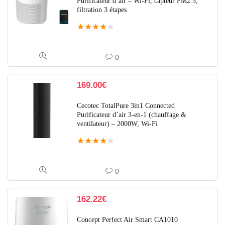
Purificateur d’air – Wi-Fi, capteur PM2.5,
filtration 3 étapes
★
★
★
★
★
0
169.00
€
Cecotec TotalPure 3in1 Connected
Purificateur d’air 3-en-1 (chauffage &
ventilateur) – 2000W, Wi-Fi
★
★
★
★
★
0
162.22
€
Concept Perfect Air Smart CA1010