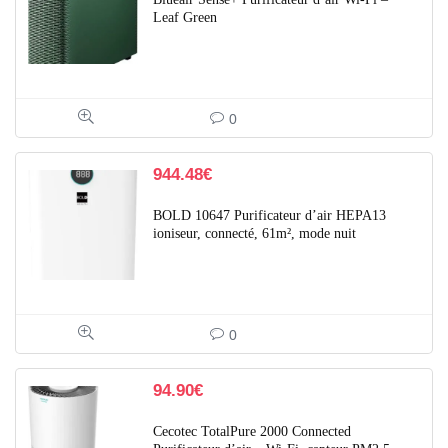
Leaf Green
0
944.48
€
BOLD 10647 Purificateur d’air HEPA13
ioniseur, connecté, 61m², mode nuit
0
94.90
€
Cecotec TotalPure 2000 Connected