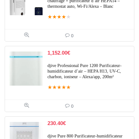
chauffage + purificateur d’air HEPA14 –
thermostat auto, Wi-Fi/Alexa – Blanc
★
★
★
★
★
0
1,152.00
€
djive Professional Pure 1200 Purificateur-
humidificateur d’air – HEPA H13, UV-C,
charbon, ioniseur – Alexa/app, 200m²
★
★
★
★
★
0
230.40
€
djive Pure 800 Purificateur-humidificateur