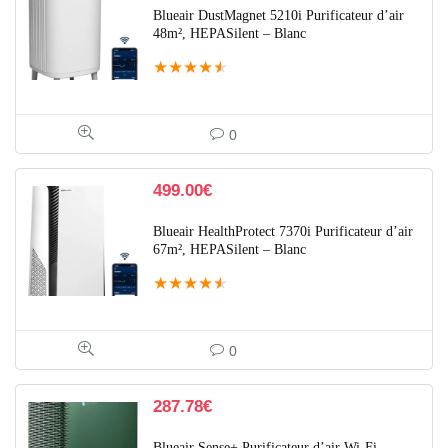
Blueair DustMagnet 5210i Purificateur d’air
48m², HEPASilent – Blanc
★
★
★
★
★
0
499.00
€
Blueair HealthProtect 7370i Purificateur d’air
67m², HEPASilent – Blanc
★
★
★
★
★
0
287.78
€
Blueair Sense+ Purificateur d’air Wi-Fi –