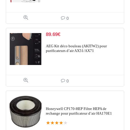
0
89.69
€
AEG Kit déco bouleau (AKITW2) pour
purificateurs d’air AX51/AX71
0
Honeywell CP170-HEP Filtre HEPA de
rechange pour purificateur d’air HA170E1
★
★
★
★
★