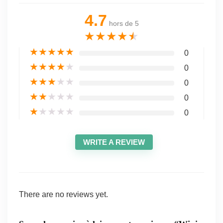
4.7
hors de 5
★
★
★
★
★
★
★
★
★
★
0
★
★
★
★
★
0
★
★
★
★
★
0
★
★
★
★
★
0
★
★
★
★
★
0
WRITE A REVIEW
There are no reviews yet.