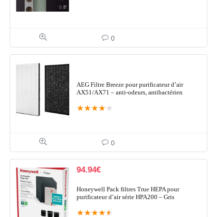
0
AEG Filtre Breeze pour purificateur d’air
AX51/AX71 – anti-odeurs, antibactérien
★
★
★
★
★
0
94.94
€
Honeywell Pack filtres True HEPA pour
purificateur d’air série HPA200 – Gris
★
★
★
★
★