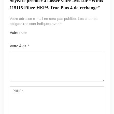
Soyez le premier à laisser votre avis sur “Winix
115115 Filtre HEPA True Plus 4 de rechange”
Votre adresse e-mail ne sera pas publiée.
Les champs
obligatoires sont indiqués avec
*
Votre note
1
2 ét
3 étoil
4 étoiles
5 étoiles
ét
oile
es sur
sur 5
sur 5
Votre Avis
*
oi
s
5
le
sur
s
5
ur
5