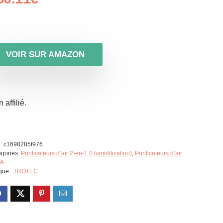
VOIR SUR AMAZON
 affilié.
:
c1698285f976
gories:
Purificateurs d’air 2-en-1 (Humidification)
,
Purificateurs d’air
A
que :
TROTEC