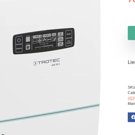
Lien
SKU
Caté
HEP
Mar