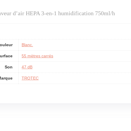
veur d’air HEPA 3-en-1 humidification 750ml/h
ouleur
Blanc.
urface
55 mètres carrés
Son
47 dB
Marque
TROTEC