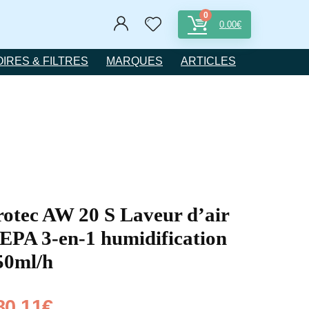
0
0.00
€
IRES & FILTRES
MARQUES
ARTICLES
rotec AW 20 S Laveur d’air
EPA 3-en-1 humidification
50ml/h
80.11
€