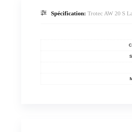
Spécification:
Trotec AW 20 S La
C
S