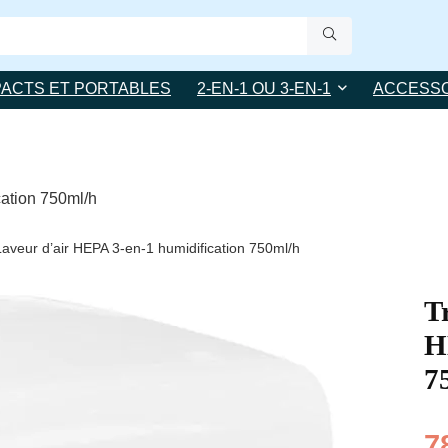
ACTS ET PORTABLES
2-EN-1 OU 3-EN-1
ACCESSO
cation 750ml/h
aveur d’air HEPA 3-en-1 humidification 750ml/h
T
H
7
7