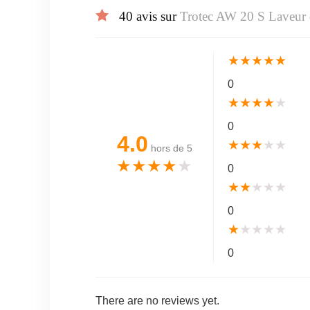
40 avis sur
Trotec AW 20 S Laveur 
★
★
★
★
★
0
★
★
★
★
★
0
4.0
★
★
★
★
★
hors de 5
★
★
★
★
★
0
★
★
★
★
★
0
★
★
★
★
★
0
There are no reviews yet.