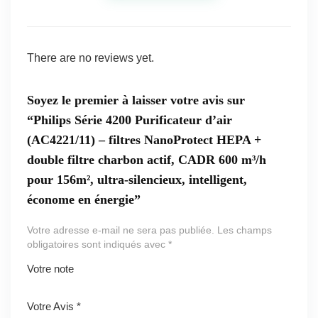
There are no reviews yet.
Soyez le premier à laisser votre avis sur
“Philips Série 4200 Purificateur d’air
(AC4221/11) – filtres NanoProtect HEPA +
double filtre charbon actif, CADR 600 m³/h
pour 156m², ultra-silencieux, intelligent,
économe en énergie”
Votre adresse e-mail ne sera pas publiée.
Les champs
obligatoires sont indiqués avec
*
Votre note
1
2 ét
3 étoil
4 étoiles
5 étoiles
ét
oile
es sur
sur 5
sur 5
Votre Avis
*