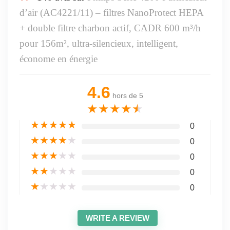
d’air (AC4221/11) – filtres NanoProtect HEPA
+ double filtre charbon actif, CADR 600 m³/h
pour 156m², ultra-silencieux, intelligent,
économe en énergie
4.6
hors de 5
★
★
★
★
★
★
★
★
★
★
0
★
★
★
★
★
0
★
★
★
★
★
0
★
★
★
★
★
0
★
★
★
★
★
0
WRITE A REVIEW