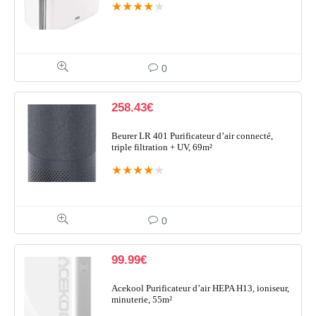
★
★
★
★
★
0
258.43
€
Beurer LR 401 Purificateur d’air connecté,
triple filtration + UV, 69m²
★
★
★
★
★
0
99.99
€
Acekool Purificateur d’air HEPA H13, ioniseur,
minuterie, 55m²