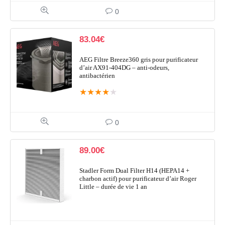
0
83.04
€
AEG Filtre Breeze360 gris pour purificateur
d’air AX91-404DG – anti-odeurs,
antibactérien
★
★
★
★
★
0
89.00
€
Stadler Form Dual Filter H14 (HEPA14 +
charbon actif) pour purificateur d’air Roger
Little – durée de vie 1 an