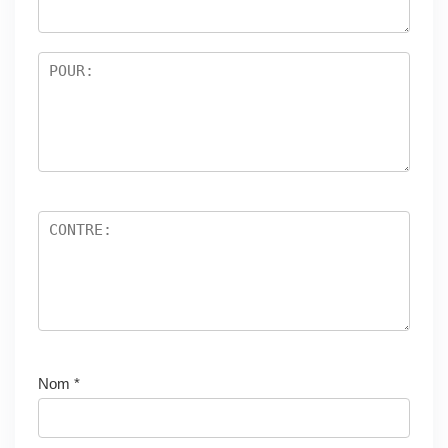
5
Nom
*