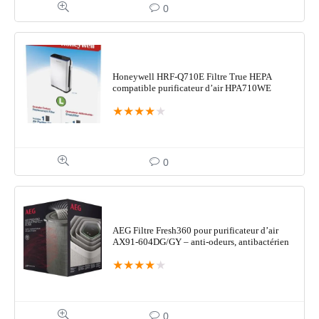
0
Honeywell HRF-Q710E Filtre True HEPA
compatible purificateur d’air HPA710WE
★
★
★
★
★
0
AEG Filtre Fresh360 pour purificateur d’air
AX91-604DG/GY – anti-odeurs, antibactérien
★
★
★
★
★
0