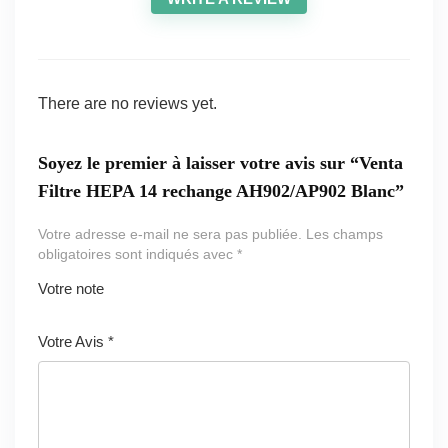
There are no reviews yet.
Soyez le premier à laisser votre avis sur “Venta
Filtre HEPA 14 rechange AH902/AP902 Blanc”
Votre adresse e-mail ne sera pas publiée.
Les champs
obligatoires sont indiqués avec
*
Votre note
1
2 ét
3 étoil
4 étoiles
5 étoiles
ét
oile
es sur
sur 5
sur 5
Votre Avis
*
oi
s
5
le
sur
s
5
ur