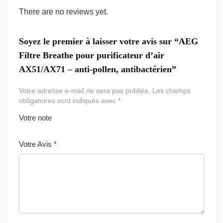
There are no reviews yet.
Soyez le premier à laisser votre avis sur “AEG
Filtre Breathe pour purificateur d’air
AX51/AX71 – anti-pollen, antibactérien”
Votre adresse e-mail ne sera pas publiée.
Les champs
obligatoires sont indiqués avec
*
Votre note
1
2 ét
3 étoil
4 étoiles
5 étoiles
ét
oile
es sur
sur 5
sur 5
Votre Avis
*
oi
s
5
le
sur
s
5
ur
5