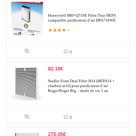
Honeywell HRF-Q710E Filtre True HEPA
compatible purificateur d’air HPA710WE
★
★
★
★
★
0
82.18
€
Stadler Form Dual Filter H14 (HEPA14 +
charbon actif) pour purificateur d’air
Roger/Roger Big – durée de vie 1 an
0
270.05
€