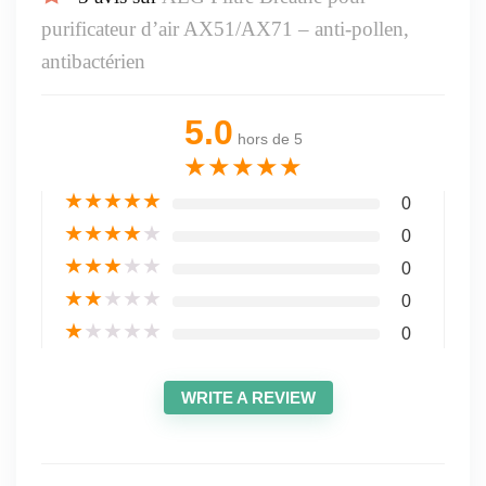
purificateur d’air AX51/AX71 – anti-pollen,
antibactérien
5.0
hors de 5
★
★
★
★
★
★
★
★
★
★
0
★
★
★
★
★
0
★
★
★
★
★
0
★
★
★
★
★
0
★
★
★
★
★
0
WRITE A REVIEW