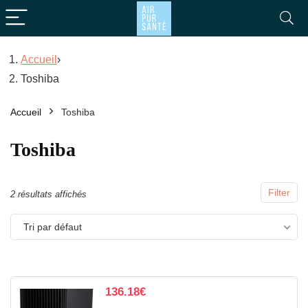
Accueil
›
Toshiba
x
x
x
Accueil
Toshiba
Toshiba
Filter
2 résultats affichés
Tri par défaut
136.18
€