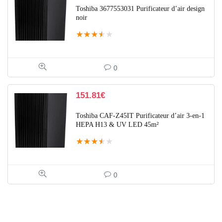
Toshiba 3677553031 Purificateur d’air design
noir
★
★
★
★
★
0
151.81
€
Toshiba CAF-Z45IT Purificateur d’air 3-en-1
HEPA H13 & UV LED 45m²
★
★
★
★
★
0