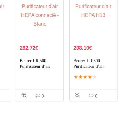
282.72
€
208.10
€
Beurer LR 500
Beurer LR 500
Purificateur d’air
Purificateur d’air
HEPA connecté –
HEPA H13, Wi-Fi,
★
★
★
★
★
9m²
Blanc
106m², anti-bactéries
& virus
0
0