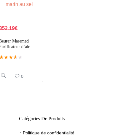
352.19
€
Beurer Maremed
Purificateur d’air
marin au sel, anti-
★
★
★
★
★
bactéries & virus
0
Catégories De Produits
Politique de confidentialité