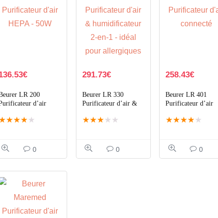
136.53
€
291.73
€
258.43
€
Beurer LR 200
Beurer LR 330
Beurer LR 401
Purificateur d’air
Purificateur d’air &
Purificateur d’air
HEPA – 50W, Blanc
humidificateur 2-en-1
connecté, triple
★
★
★
★
★
★
★
★
★
★
★
★
★
★
★
– idéal pour
filtration + UV, 6
allergiques
0
0
0