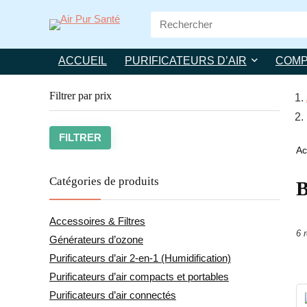
Search
for:
ACCUEIL
PURIFICATEURS D’AIR
COMP
Filtrer par prix
Prix
Prix
FILTRER
Ac
min
max
Catégories de produits
B
Accessoires & Filtres
6 
Générateurs d’ozone
Purificateurs d’air 2-en-1 (Humidification)
Purificateurs d’air compacts et portables
Purificateurs d’air connectés