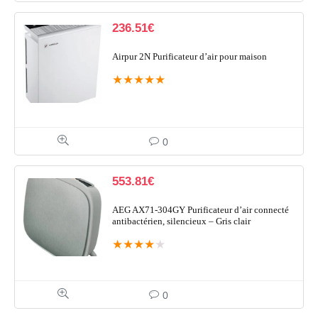
236.51
€
Airpur 2N Purificateur d’air pour maison
★
★
★
★
★
0
553.81
€
AEG AX71-304GY Purificateur d’air connecté
antibactérien, silencieux – Gris clair
★
★
★
★
★
0