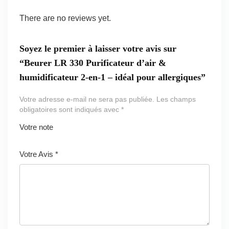
There are no reviews yet.
Soyez le premier à laisser votre avis sur
“Beurer LR 330 Purificateur d’air &
humidificateur 2-en-1 – idéal pour allergiques”
Votre adresse e-mail ne sera pas publiée.
Les champs
obligatoires sont indiqués avec
*
Votre note
1
2 ét
3 étoil
4 étoiles
5 étoiles
ét
oile
es sur
sur 5
sur 5
Votre Avis
*
oi
s
5
le
sur
s
5
ur
5