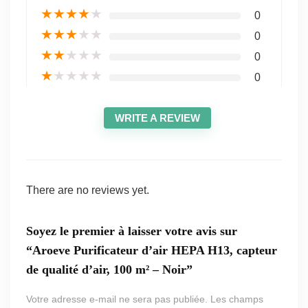
★
★
★
★
★
0
★
★
★
★
★
0
★
★
★
★
★
0
★
★
★
★
★
0
WRITE A REVIEW
There are no reviews yet.
Soyez le premier à laisser votre avis sur
“Aroeve Purificateur d’air HEPA H13, capteur
de qualité d’air, 100 m² – Noir”
Votre adresse e-mail ne sera pas publiée.
Les champs