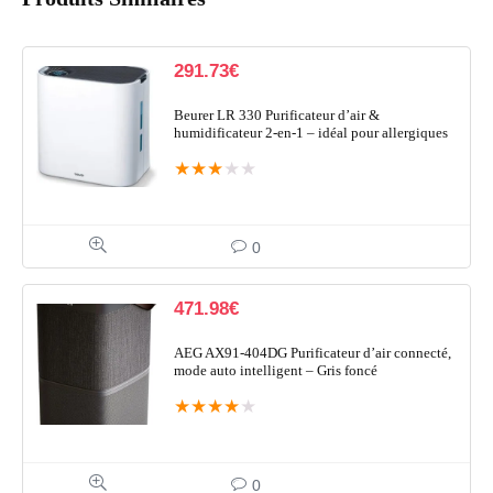
291.73
€
Beurer LR 330 Purificateur d’air &
humidificateur 2-en-1 – idéal pour allergiques
★
★
★
★
★
0
471.98
€
AEG AX91-404DG Purificateur d’air connecté,
mode auto intelligent – Gris foncé
★
★
★
★
★
0