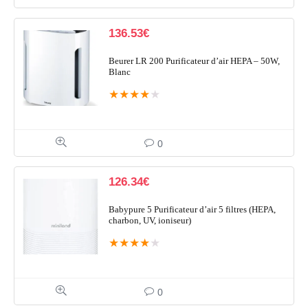
136.53
€
Beurer LR 200 Purificateur d’air HEPA – 50W,
Blanc
★
★
★
★
★
0
126.34
€
Babypure 5 Purificateur d’air 5 filtres (HEPA,
charbon, UV, ioniseur)
★
★
★
★
★
0